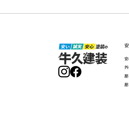
安
外
屋
屋