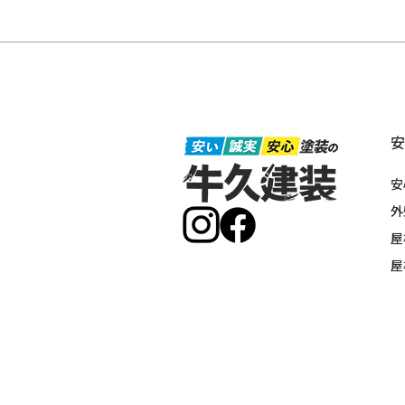
安
外
屋
屋