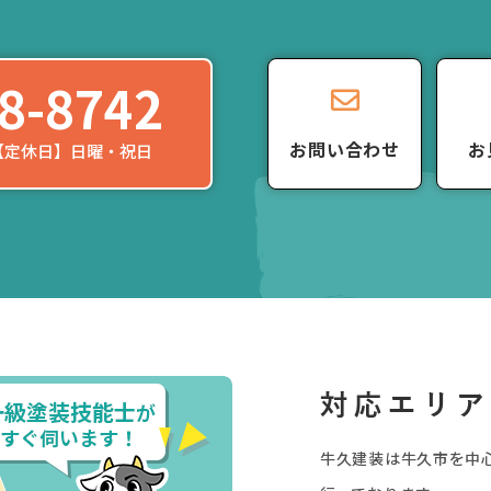
8-8742
お問い合わせ
お
0 【定休日】日曜・祝日
牛久建装は牛久市を中