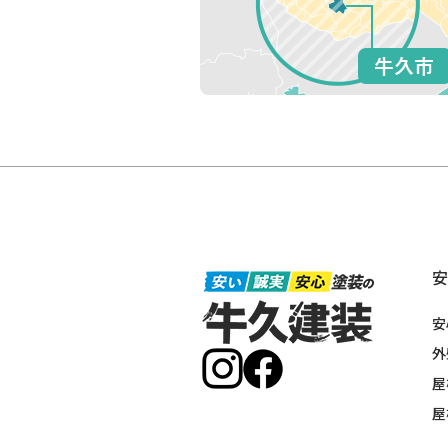
安
外
屋
屋