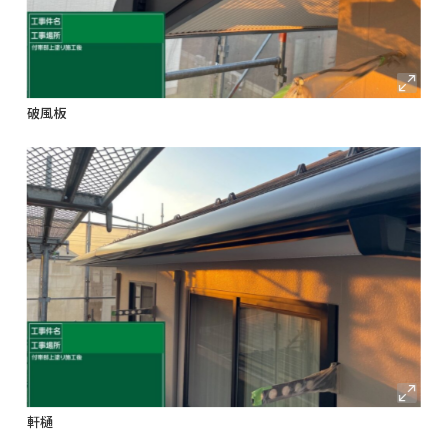
破風板
軒樋