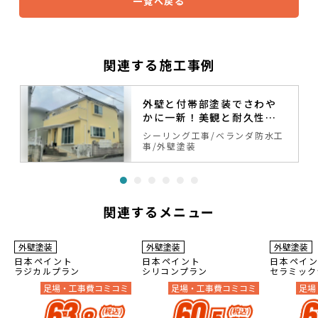
一覧へ戻る
関連する施工事例
外壁と付帯部塗装でさわや
かに一新！美観と耐久性ア
ップ✨
シーリング工事
ベランダ防水工
事
外壁塗装
関連するメニュー
10
10
10
最長
年保証
最長
年保証
最長
年
外壁塗装
外壁塗装
外壁塗装
日本ペイント
日本ペイント
日本ペイ
ラジカルプラン
シリコンプラン
セラミック
足場・工事費コミコミ
足場・工事費コミコミ
足場
63
60
6
(税込)
(税込)