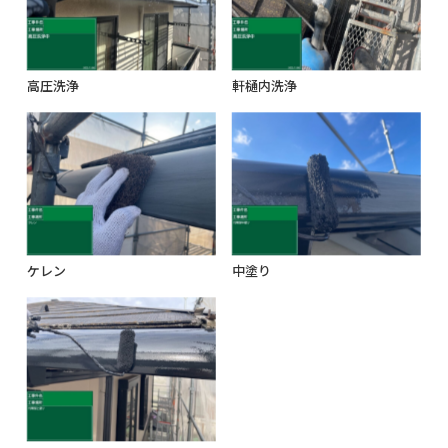
高圧洗浄
軒樋内洗浄
ケレン
中塗り