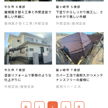
牛久市 Ｋ様邸
龍ヶ崎市 Ｓ様邸
屋根葺き替え工事と外壁塗装で
下塗りからしっかり施工し、さ
美しい外観に
わやかで美しい外観
屋根葺き替え工事
/外壁塗装
外壁塗装
/屋根塗装
牛久市 Ｔ様邸
龍ヶ崎市 Ｔ様邸
塗装リフォームで新築のような
カバー工法で高耐久かつメンテ
仕上がりに
ナンスフリーの屋根に
外壁塗装
/屋根塗装
屋根カバー工法
前
1
2
3
次