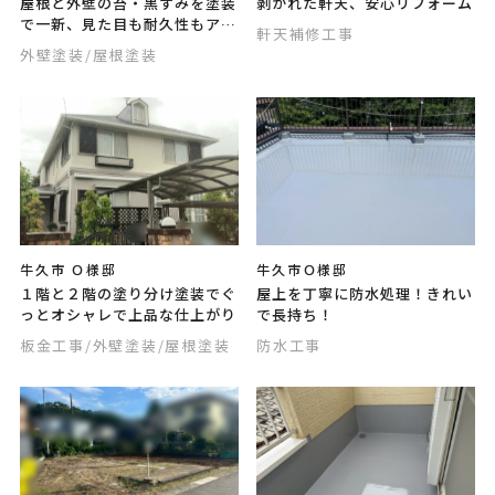
屋根と外壁の苔・黒ずみを塗装
剥がれた軒天、安心リフォーム
で一新、見た目も耐久性もアッ
軒天補修工事
プ！
外壁塗装
/屋根塗装
牛久市 Ｏ様邸
牛久市Ｏ様邸
１階と２階の塗り分け塗装でぐ
屋上を丁寧に防水処理！きれい
っとオシャレで上品な仕上がり
で長持ち！
板金工事
/外壁塗装
/屋根塗装
防水工事