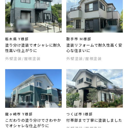
栃木県 Y様邸
取手市 Ｍ様邸
塗り分け塗装でオシャレに耐久
塗装リフォームで耐久性高く安
性高い仕上がりに
心な住まいに
外壁塗装
/屋根塗装
外壁塗装
/屋根塗装
龍ヶ崎市 Y様邸
つくば市 I様邸
こだわりの塗り分けでさわやか
付帯部まで丁寧に塗装しました
でオシャレな仕上がりに