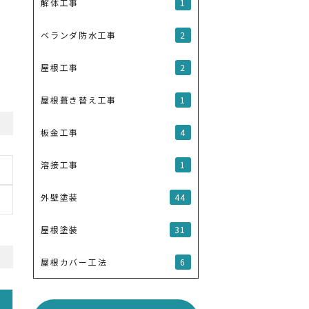
1
解体工事
2
ベランダ防水工事
2
屋根工事
1
屋根葺き替え工事
4
板金工事
1
溶接工事
44
外壁塗装
31
屋根塗装
6
屋根カバー工法