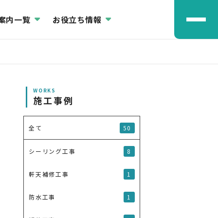
案内一覧
お役立ち情報
WORKS
施工事例
50
全て
8
シーリング工事
1
軒天補修工事
1
防水工事