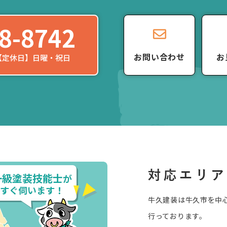
8-8742
お問い合わせ
お
0 【定休日】日曜・祝日
牛久建装は牛久市を中
行っております。