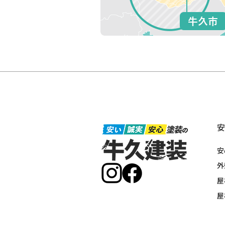
安
外
屋
屋